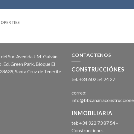
ROPERTIES
CONTÁCTENOS
 del Sur, Avenida J.M. Galván
o, Ed. Green Park, Bloque El
CONSTRUCCIÓNES
 38639, Santa Cruz de Tenerife
tel: +34 602 54 24 27
correo:
info@bbcanariaconstruccione
INMOBILIARIA
tel: +34 922 73 87 54 –
Construcciones