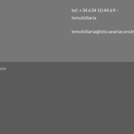
tel: +34 634 10 44 69 –
Inmobiliaria
inmobiliaria@bbcanariaconstr
com